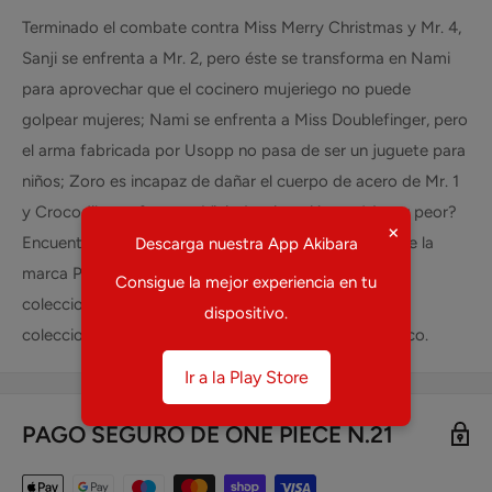
Terminado el combate contra Miss Merry Christmas y Mr. 4,
Sanji se enfrenta a Mr. 2, pero éste se transforma en Nami
para aprovechar que el cocinero mujeriego no puede
golpear mujeres; Nami se enfrenta a Miss Doublefinger, pero
el arma fabricada por Usopp no pasa de ser un juguete para
niños; Zoro es incapaz de dañar el cuerpo de acero de Mr. 1
y Crocodile confronta a Vivi. ¿La situación podría ser peor?
×
Encuentra ONE PIECE N.21 y otros coleccionables de la
Descarga nuestra App Akibara
marca PANINI en tu tienda de mangas, anime y
Consigue la mejor experiencia en tu
coleccionables favorita. Ventas y preventas de
dispositivo.
coleccionables como ONE PIECE N.21 en todo México.
Ir a la Play Store
PAGO SEGURO DE ONE PIECE N.21