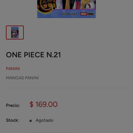
ONE PIECE N.21
PANINI
MANGAS PANINI
Precio
$ 169.00
Precio:
de
venta
Stock:
Agotado