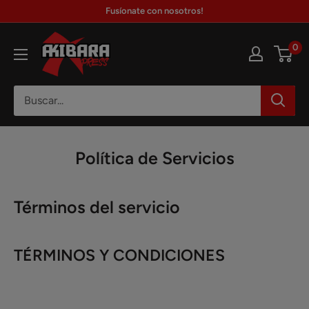
Ir
Fusíonate con nosotros!
directamente
Akibara
al
0
Xpress
contenido
Política de Servicios
Términos del servicio
TÉRMINOS Y CONDICIONES