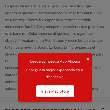
Después de escalar la Torre Karin Goku se volvió más
poderoso gracias al entrenamiento del maestro Karin. Con
esta increíble fuerza fue capaz de derrotar al terrible
mercenario Tao Pai Pai y recuperar las esferas que guardaba
este bandido. Goku ahora se dirige hacia su siguiente
objetivo: ¡Acabar con la Red Ribbon y reunir las esferas que
faltan para revivir a Bora! ¿Lo logrará?¡No te pierdas el
divertido tomo 9 de Dragon Ball que Panini Manga trae para
×
ti!
Descarga nuestra App Akibara
Encuentra DRAGON BALL N.9 y otros coleccionables de la
Consigue la mejor experiencia en tu
marca PANINI en tu tienda de mangas, anime y
dispositivo.
coleccionables favorita. Ventas y preventas de
coleccionables como DRAGON BALL N.9 en todo México.
Ir a la Play Store