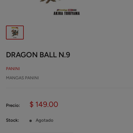
DRAGON BALL N.9
PANINI
MANGAS PANINI
Precio
$ 149.00
Precio:
de
venta
Stock:
Agotado