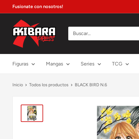
Ir
Fusíonate con nosotros!
directamente
al
Akibara
contenido
Xpress
Figuras
Mangas
Series
TCG
Inicio
Todos los productos
BLACK BIRD N.6