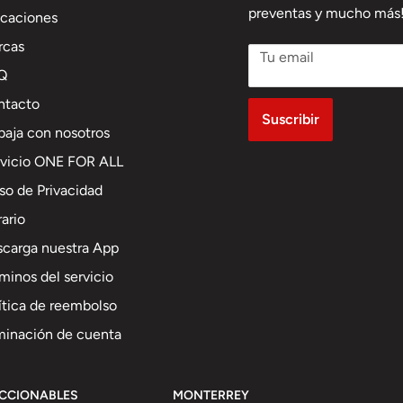
preventas y mucho más
caciones
rcas
Tu email
Q
ntacto
Suscribir
baja con nosotros
rvicio ONE FOR ALL
so de Privacidad
ario
carga nuestra App
minos del servicio
ítica de reembolso
minación de cuenta
ECCIONABLES
MONTERREY