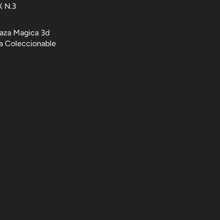
 N.3
Taza Magica 3d
a Coleccionable