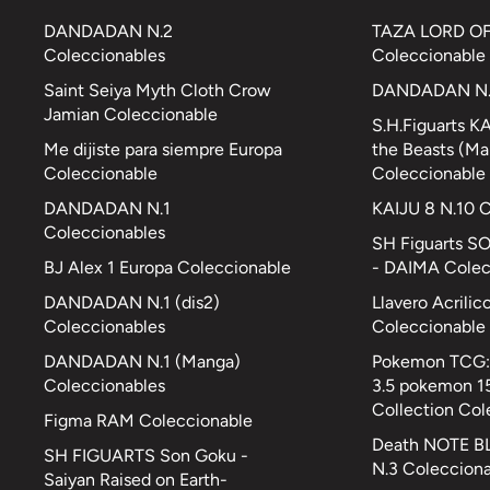
DANDADAN N.2
TAZA LORD OF
Coleccionables
Coleccionable
Saint Seiya Myth Cloth Crow
DANDADAN N.4
Jamian Coleccionable
S.H.Figuarts K
Me dijiste para siempre Europa
the Beasts (Ma
Coleccionable
Coleccionable
DANDADAN N.1
KAIJU 8 N.10 
Coleccionables
SH Figuarts S
BJ Alex 1 Europa Coleccionable
- DAIMA Colec
DANDADAN N.1 (dis2)
Llavero Acrilic
Coleccionables
Coleccionable
DANDADAN N.1 (Manga)
Pokemon TCG: 
Coleccionables
3.5 pokemon 15
Collection Col
Figma RAM Coleccionable
Death NOTE B
SH FIGUARTS Son Goku -
N.3 Coleccion
Saiyan Raised on Earth-