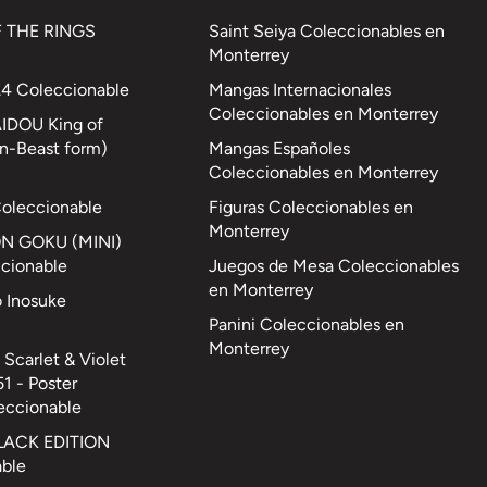
 THE RINGS
Saint Seiya Coleccionables en
Monterrey
 Coleccionable
Mangas Internacionales
Coleccionables en Monterrey
AIDOU King of
n-Beast form)
Mangas Españoles
Coleccionables en Monterrey
Coleccionable
Figuras Coleccionables en
Monterrey
ON GOKU (MINI)
cionable
Juegos de Mesa Coleccionables
en Monterrey
o Inosuke
Panini Coleccionables en
Monterrey
Scarlet & Violet
1 - Poster
eccionable
LACK EDITION
able