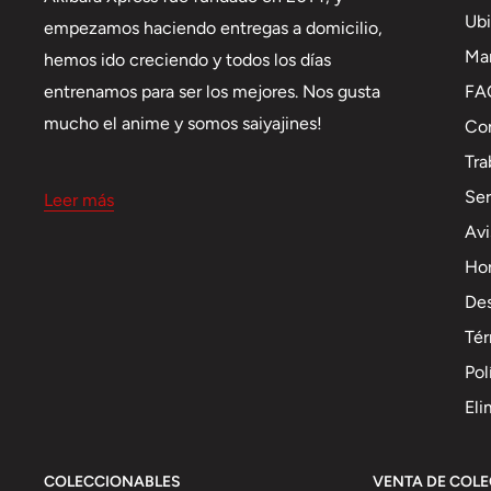
Ubi
empezamos haciendo entregas a domicilio,
Ma
hemos ido creciendo y todos los días
FA
entrenamos para ser los mejores. Nos gusta
mucho el anime y somos saiyajines!
Co
Tra
Se
Leer más
Avi
Hor
Des
Tér
Pol
Eli
COLECCIONABLES
VENTA DE COL