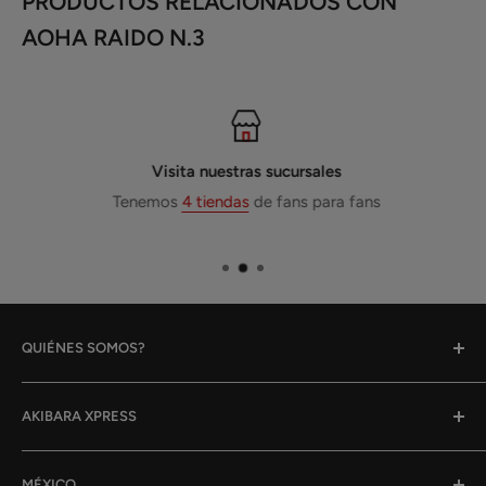
PRODUCTOS RELACIONADOS CON
AOHA RAIDO N.3
Visita nuestras sucursales
Tenemos
4 tiendas
de fans para fans
QUIÉNES SOMOS?
Gracias por tu interés en nosotros!
AKIBARA XPRESS
Akibara Xpress fue fundado en 2014, y empezamos
Quiénes Somos
haciendo entregas a domicilio, hemos ido creciendo y
MÉXICO