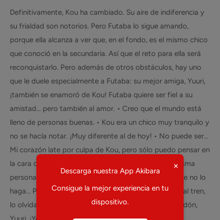
Definitivamente, Kou ha cambiado. Su aire de indiferencia y
su frialdad son notorios. Pero Futaba lo sigue amando,
porque ella alcanza a ver que, en el fondo, es el mismo chico
que conoció en la secundaria. Así que el reto para ella será
reconquistarlo. Pero además de otros obstáculos, hay uno
que le duele especialmente a Futaba: su mejor amiga, Yuuri,
¡también se enamoró de Kou! Futaba quiere ser fiel a su
amistad... pero también al amor. • Creo que el mundo está
lleno de personas buenas. • Kou era un chico muy tranquilo y
no se hacía notar. ¡Muy diferente al de hoy! • No puede ser...
Mi corazón late por culpa de Kou, pero sólo puedo pensar en
la cara de Yuuri. • ¿Qué pasa si te enamoras de la misma
×
Descarga nuestra App Akibara
persona que tu amiga? Si así se siente, será mejor que no lo
Consigue la mejor experiencia en tu
haga... Pero ¡quiero enamorarme de él! • Si Kou sube al tren,
dispositivo.
lo olvidaré. Pero si se baja, me enamoraré de él. • Perdón,
Yuuri. ¡Yo también estoy enamorada de Kou! •