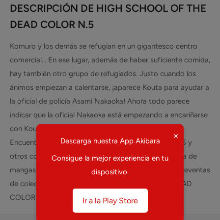
DESCRIPCIÓN DE HIGH SCHOOL OF THE
DEAD COLOR N.5
Komuro y los demás se refugian en un gigantesco centro
comercial… En ese lugar, además de haber suficiente comida,
hay también otro grupo de refugiados. Justo cuando los
ánimos empiezan a calentarse, ¡aparece Kouta para ayudar a
la oficial de policía Asami Nakaoka! Ahora todo parece
indicar que la oficial Nakaoka está empezando a encariñarse
con Kouta. Edición a todo color.
×
Descarga nuestra App Akibara
Encuentra HIGH SCHOOL OF THE DEAD COLOR N.5 y
otros coleccionables de la marca PANINI en tu tienda de
Consigue la mejor experiencia en tu
mangas, anime y coleccionables favorita. Ventas y preventas
dispositivo.
de coleccionables como HIGH SCHOOL OF THE DEAD
COLOR N.5 en todo México.
Ir a la Play Store