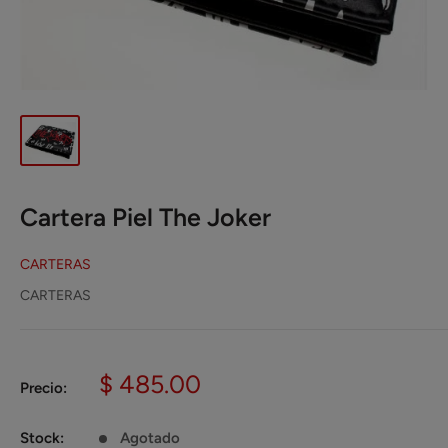
Cartera Piel The Joker
CARTERAS
CARTERAS
Precio
$ 485.00
Precio:
de
venta
Stock:
Agotado