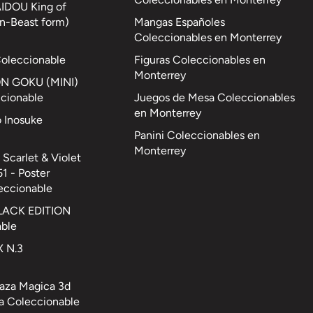
AIDOU King of
n-Beast form)
Mangas Españoles
Coleccionables en Monterrey
Coleccionable
Figuras Coleccionables en
Monterrey
ON GOKU (MINI)
cionable
Juegos de Mesa Coleccionables
en Monterrey
o Inosuke
Panini Coleccionables en
Monterrey
Scarlet & Violet
1 - Poster
eccionable
LACK EDITION
able
 N.3
Taza Magica 3d
a Coleccionable