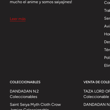
mucho el anime y somos saiyajines!
Co
Tra
Se
Leer más
Avi
Hor
Des
Tér
Pol
Eli
COLECCIONABLES
VENTA DE COL
DANDADAN N.2
TAZA LORD OF
Coleccionables
Coleccionable
Saint Seiya Myth Cloth Crow
DANDADAN N.4
Jamian Coleccionable