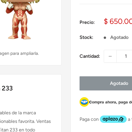
Precio
$ 650.0
Precio:
de
venta
Stock:
Agotado
agen para ampliarla.
Cantidad:
Agotado
 233
Compra ahora, paga 
ables de la marca
nables favorita. Ventas
itan 233 en todo