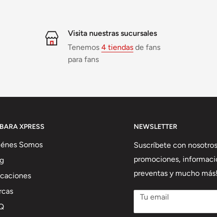
Visita nuestras sucursales
Tenemos
4 tiendas
de fans
para fans
IBARA XPRESS
NEWSLETTER
iénes Somos
Suscríbete con nosotros
promociones, informaci
g
preventas y mucho más
caciones
rcas
Tu email
Q