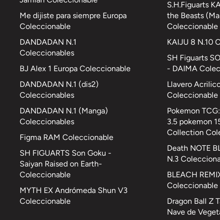
S.H.Figuarts K
Me dijiste para siempre Europa
the Beasts (Ma
Coleccionable
Coleccionable
DANDADAN N.1
KAIJU 8 N.10 
Coleccionables
SH Figuarts S
BJ Alex 1 Europa Coleccionable
- DAIMA Colec
DANDADAN N.1 (dis2)
Llavero Acrilic
Coleccionables
Coleccionable
DANDADAN N.1 (Manga)
Pokemon TCG: 
Coleccionables
3.5 pokemon 15
Collection Col
Figma RAM Coleccionable
Death NOTE B
SH FIGUARTS Son Goku -
N.3 Coleccion
Saiyan Raised on Earth-
Coleccionable
BLEACH REMIX
Coleccionable
MYTH EX Andrómeda Shun V3
Coleccionable
Dragon Ball Z 
Nave de Veget