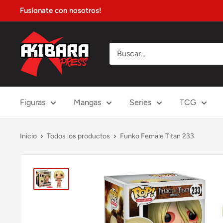
Ir
Fusíonate con nosotros!
directamente
al
Akibara
contenido
Xpress
Figuras
Mangas
Series
TCG
Inicio
Todos los productos
Funko Female Titan 233