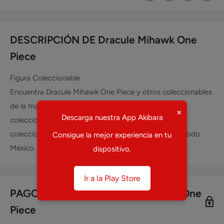
DESCRIPCIÓN DE Dracule Mihawk One
Piece
Figura Coleccionable
Encuentra Dracule Mihawk One Piece y otros coleccionables
de la marca Bandai en tu tienda de mangas, anime y
×
Descarga nuestra App Akibara
coleccionables favorita. Ventas y preventas de
coleccionables como Dracule Mihawk One Piece en todo
Consigue la mejor experiencia en tu
México.
dispositivo.
Ir a la Play Store
PAGO SEGURO DE Dracule Mihawk One
Piece