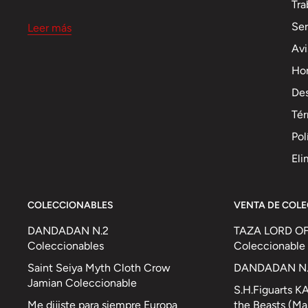
Tra
Se
Leer más
Avi
Hor
Des
Tér
Pol
Eli
COLECCIONABLES
VENTA DE COL
DANDADAN N.2
TAZA LORD OF
Coleccionables
Coleccionable
Saint Seiya Myth Cloth Crow
DANDADAN N.4
Jamian Coleccionable
S.H.Figuarts K
Me dijiste para siempre Europa
the Beasts (Ma