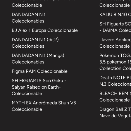
Coleccionable
Coleccionable
DANDADAN N.1
KAIJU 8 N.10 
Coleccionables
SH Figuarts S
BJ Alex 1 Europa Coleccionable
- DAIMA Colec
DANDADAN N.1 (dis2)
Llavero Acrilic
Coleccionables
Coleccionable
DANDADAN N.1 (Manga)
Pokemon TCG: 
Coleccionables
3.5 pokemon 15
Collection Col
Figma RAM Coleccionable
Death NOTE B
SH FIGUARTS Son Goku -
N.3 Coleccion
Saiyan Raised on Earth-
Coleccionable
BLEACH REMIX
Coleccionable
MYTH EX Andrómeda Shun V3
Coleccionable
Dragon Ball Z 
Nave de Veget