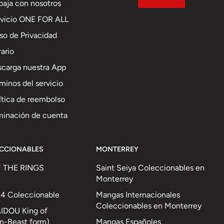
baja con nosotros
rvicio ONE FOR ALL
so de Privacidad
ario
carga nuestra App
minos del servicio
ítica de reembolso
minación de cuenta
ECCIONABLES
MONTERREY
 THE RINGS
Saint Seiya Coleccionables en
Monterrey
 Coleccionable
Mangas Internacionales
Coleccionables en Monterrey
AIDOU King of
n-Beast form)
Mangas Españoles