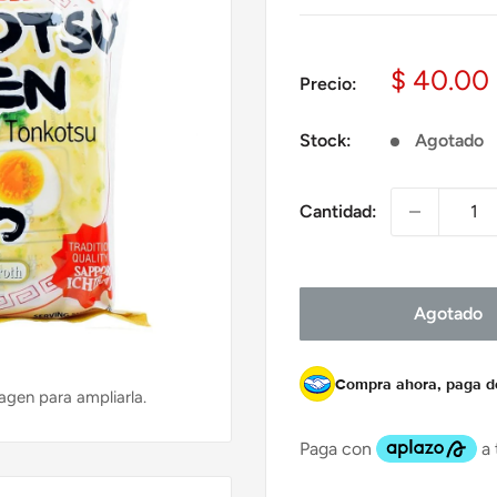
Precio
$ 40.00
Precio:
de
venta
Stock:
Agotado
Cantidad:
Agotado
Compra ahora, paga 
agen para ampliarla.