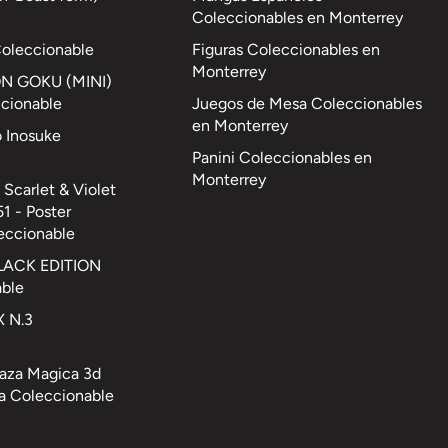
Coleccionables en Monterrey
Coleccionable
Figuras Coleccionables en
Monterrey
ON GOKU (MINI)
cionable
Juegos de Mesa Coleccionables
en Monterrey
o Inosuke
Panini Coleccionables en
Monterrey
Scarlet & Violet
1 - Poster
eccionable
LACK EDITION
able
 N.3
Taza Magica 3d
a Coleccionable