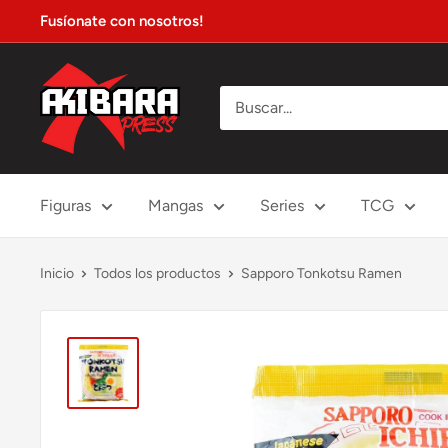
Ir
Fusíonate con nosotros!
directamente
al
Akibara
contenido
Xpress
Figuras
Mangas
Series
TCG
Inicio
Todos los productos
Sapporo Tonkotsu Ramen