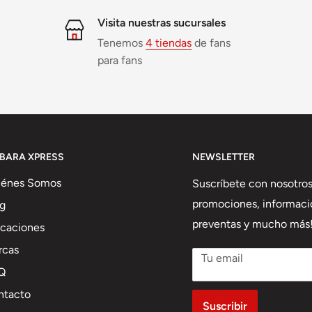
Visita nuestras sucursales
Tenemos
4 tiendas
de fans
para fans
IBARA XPRESS
NEWSLETTER
iénes Somos
Suscríbete con nosotros
promociones, informaci
g
preventas y mucho más
caciones
rcas
Tu email
Q
ntacto
Suscribir