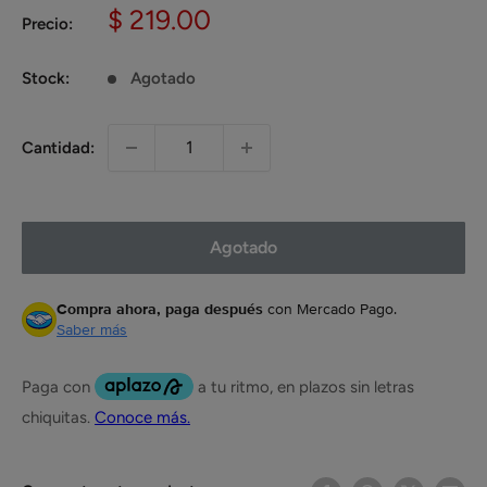
Precio
$ 219.00
Precio:
de
venta
Stock:
Agotado
Cantidad:
Agotado
Compra ahora, paga después
con Mercado Pago.
Saber más