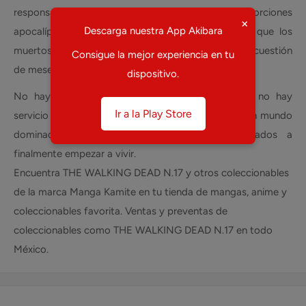
responsabilidad. Una epidemia de proporciones
×
Descarga nuestra App Akibara
apocalípticas ha recorrido el mundo provocando que los
muertos se levanten y se alimenten de los vivos. En cuestión
Consigue la mejor experiencia en tu
de meses la sociedad ha colapsado.
dispositivo.
No hay gobierno, no hay tiendas de abarrotes, no hay
Ir a la Play Store
servicio de correo, no hay televisión por cable. En un mundo
dominado por los muertos, nos vemos obligados a
finalmente empezar a vivir.
Encuentra THE WALKING DEAD N.17 y otros coleccionables
de la marca Manga Kamite en tu tienda de mangas, anime y
coleccionables favorita. Ventas y preventas de
coleccionables como THE WALKING DEAD N.17 en todo
México.