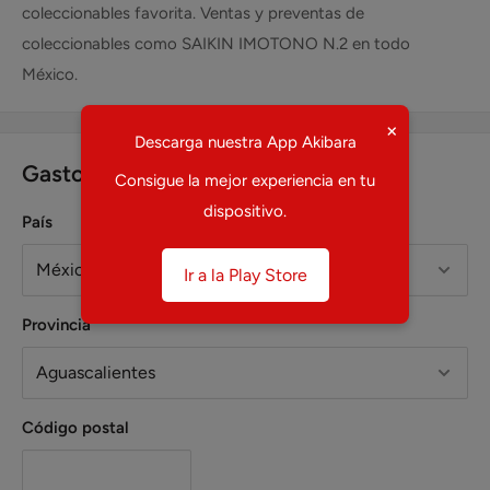
coleccionables favorita. Ventas y preventas de
coleccionables como SAIKIN IMOTONO N.2 en todo
México.
×
Descarga nuestra App Akibara
Gastos estimados de envío
Consigue la mejor experiencia en tu
dispositivo.
País
Ir a la Play Store
Provincia
Código postal