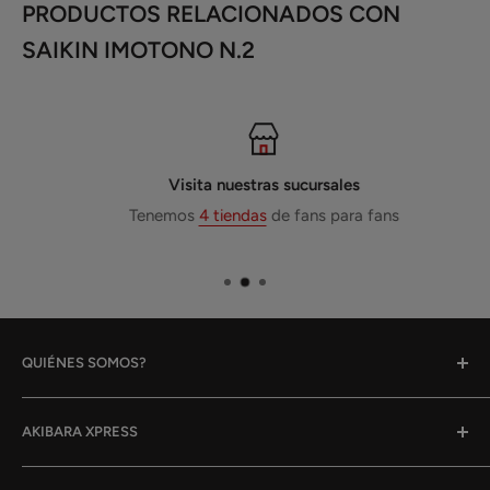
PRODUCTOS RELACIONADOS CON
SAIKIN IMOTONO N.2
Visita nuestras sucursales
Tenemos
4 tiendas
de fans para fans
QUIÉNES SOMOS?
Gracias por tu interés en nosotros!
AKIBARA XPRESS
Akibara Xpress fue fundado en 2014, y empezamos
Quiénes Somos
haciendo entregas a domicilio, hemos ido creciendo y